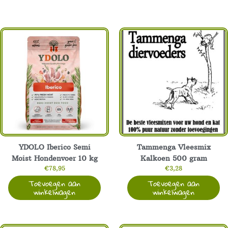
1000
gram
aantal
YDOLO Iberico Semi
Tammenga Vleesmix
Moist Hondenvoer 10 kg
Kalkoen 500 gram
€
78,95
€
3,28
Toevoegen aan
Toevoegen aan
winkelwagen
winkelwagen