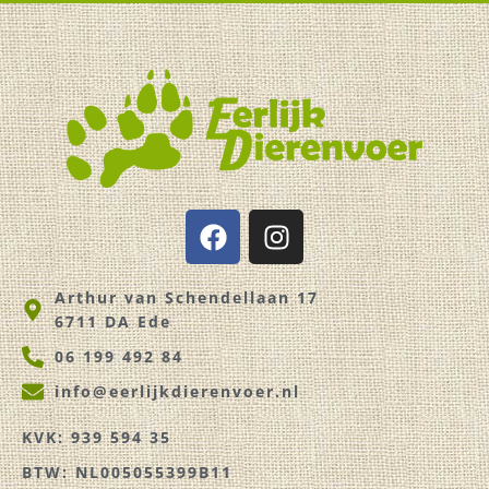
F
I
a
n
c
s
Arthur van Schendellaan 17
e
t
6711 DA Ede
b
a
o
g
06 199 492 84
o
r
info@eerlijkdierenvoer.nl
k
a
m
KVK: 939 594 35
BTW: NL005055399B11