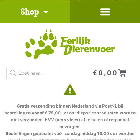
Ga
Shop
naar
de
inhoud
Producten
Win
€
0,00
zoeken
Gratis verzending binnen Nederland via PostNL bij
bestellingen vanaf € 75,00 Let op: diepvriesproducten worden
niet verzonden. KVV (vers vlees) af te halen of regionaal
bezorgen.
Bestellingen geplaatst vóór zondagmiddag 16:00 uur worden