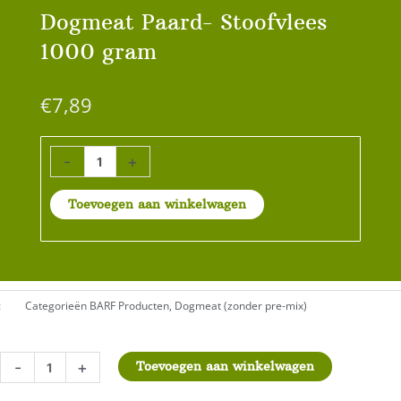
Dogmeat Paard- Stoofvlees
1000 gram
€
7,89
Dogmeat
-
+
Paard-
Stoofvlees
Toevoegen aan winkelwagen
1000
gram
aantal
:
Categorieën
BARF Producten
,
Dogmeat (zonder pre-mix)
Dogmeat
-
+
Toevoegen aan winkelwagen
Paard-
Stoofvlees