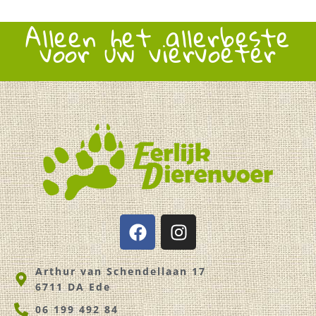
Alleen het allerbeste
voor uw viervoeter
F
I
a
n
c
s
Arthur van Schendellaan 17
e
t
6711 DA Ede
b
a
o
g
06 199 492 84