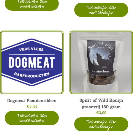
Toevoegen aan
winkelwagen
Toevoegen aan
winkelwagen
Spirit of Wild Konijn
Dogmeat Paardenribben
€
5,44
graanvrij 130 gram
€
3,99
Toevoegen aan
winkelwagen
Toevoegen aan
winkelwagen