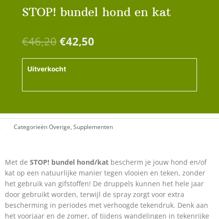
STOP! bundel hond en kat
Oorspronkelijke
Huidige
€
46,20
€
42,50
prijs
prijs
was:
is:
Uitverkocht
€46,20.
€42,50.
:
Categorieën
Overige
,
Supplementen
Met de
STOP! bundel hond/kat
bescherm je jouw hond en/of
kat op een natuurlijke manier tegen vlooien en teken, zonder
het gebruik van gifstoffen! De druppels kunnen het hele jaar
door gebruikt worden, terwijl de spray zorgt voor extra
bescherming in periodes met verhoogde tekendruk. Denk aan
het voorjaar en de zomer, of tijdens wandelingen in tekenrijke