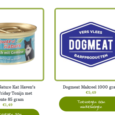
Nature Kat Haven’s
Dogmeat Makreel 1000 gr
€
5,49
Friday Tonijn met
ente 85 gram
Toevoegen aan
winkelwagen
€
1,49
evoegen aan