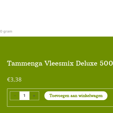
00 gram
Tammenga Vleesmix Deluxe 50
€
3,38
Tammenga
-
+
Toevoegen aan winkelwagen
Vleesmix
Deluxe
500