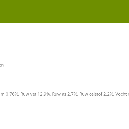
gram
aantal
en
um 0,76%, Ruw vet 12,9%, Ruw as 2.7%, Ruw celstof 2.2%, Vocht