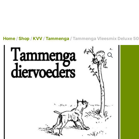
Home
/
Shop
/
KVV
/
Tammenga
/ Tammenga Vleesmix Deluxe 5