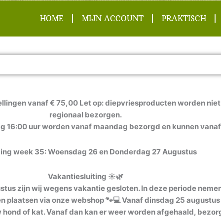
HOME
MIJN ACCOUNT
PRAKTISCH
llingen vanaf € 75,00 Let op: diepvriesproducten worden niet 
regionaal bezorgen.
ag 16:00 uur worden vanaf maandag bezorgd en kunnen vanaf
ing week 35: Woensdag 26 en Donderdag 27 Augustus
Vakantiesluiting ☀️🌿
us zijn wij wegens vakantie gesloten. In deze periode nemen w
ven plaatsen via onze webshop 🐾💻 Vanaf dinsdag 25 augustus 
 uw hond of kat. Vanaf dan kan er weer worden afgehaald, bezor