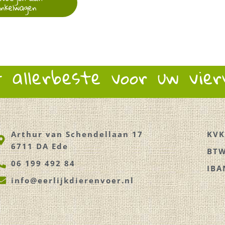
inkelwagen
t allerbeste voor uw vie
Arthur van Schendellaan 17
KVK
6711 DA Ede
BTW
06 199 492 84
IBA
info@eerlijkdierenvoer.nl