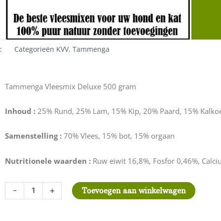
:
Categorieën
KVV
,
Tammenga
Tammenga Vleesmix Deluxe 500 gram
Inhoud :
25% Rund, 25% Lam, 15% Kip, 20% Paard, 15% Kalko
Samenstelling :
70% Vlees, 15% bot, 15% orgaan
Nutritionele waarden :
Ruw eiwit 16,8%, Fosfor 0,46%, Calci
Tammenga
-
+
Toevoegen aan winkelwagen
Vleesmix
Deluxe