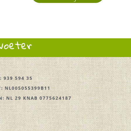
rvoeter
: 939 594 35
: NL005055399B11
N: NL 29 KNAB 0775624187