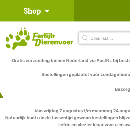
Ga
Shop
naar
de
inhoud
Producten
zoeken
Gratis verzending binnen Nederland via PostNL bij beste
Bestellingen geplaatst vóór zondagmidd
Bezorg
Van vrijdag 7 augustus t/m maandag 24 august
Natuurlijk kunt u in de tussentijd gewoon bestellingen blij
liefde en plezier klaar voor u en