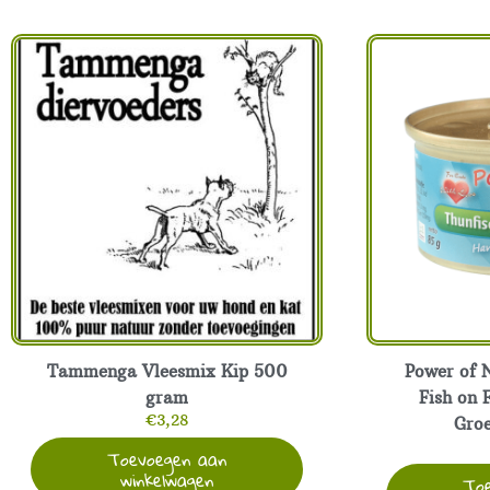
500
gram
aantal
Tammenga Vleesmix Kip 500
Power of 
gram
Fish on 
€
3,28
Gro
Toevoegen aan
winkelwagen
To