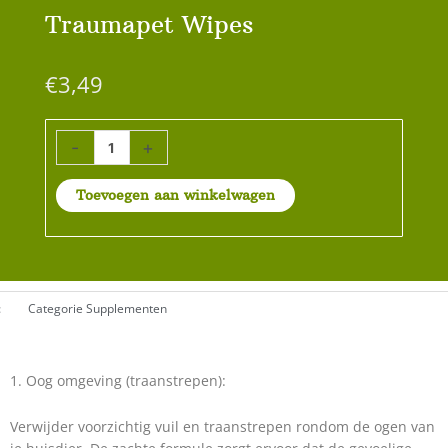
Traumapet Wipes
€
3,49
Traumapet
-
+
Wipes
aantal
Toevoegen aan winkelwagen
:
Categorie
Supplementen
1. Oog omgeving (traanstrepen):
Verwijder voorzichtig vuil en traanstrepen rondom de ogen van