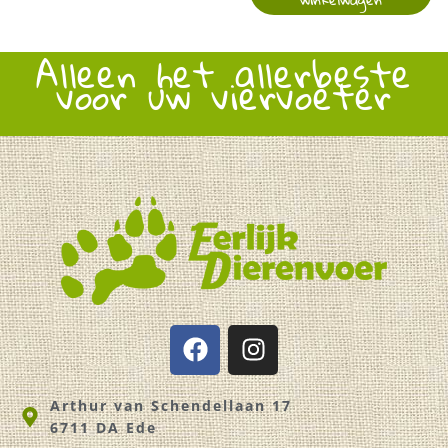
Alleen het allerbeste
voor uw viervoeter
F
I
a
n
c
s
Arthur van Schendellaan 17
e
t
6711 DA Ede
b
a