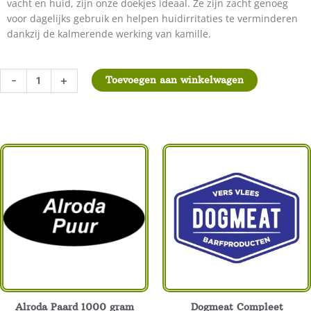
vacht en huid, zijn onze doekjes ideaal. Ze zijn zacht genoeg
voor dagelijks gebruik en helpen huidirritaties te verminderen
dankzij de kalmerende werking van kamille.
Traumapet
-
+
Toevoegen aan winkelwagen
Wipes
aantal
Alroda Paard 1000 gram
Dogmeat Compleet