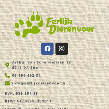
F
I
a
n
c
s
Arthur van Schendellaan 17
e
t
6711 DA Ede
b
a
o
g
06 199 492 84
o
r
info@eerlijkdierenvoer.nl
k
a
m
KVK: 939 594 35
BTW: NL005055399B11
IBAN: NL 29 KNAB 0775624187