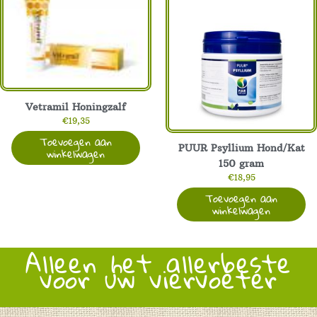
Vetramil Honingzalf
€
19,35
Toevoegen aan
PUUR Psyllium Hond/Kat
winkelwagen
150 gram
€
18,95
Toevoegen aan
winkelwagen
Alleen het allerbeste
voor uw viervoeter