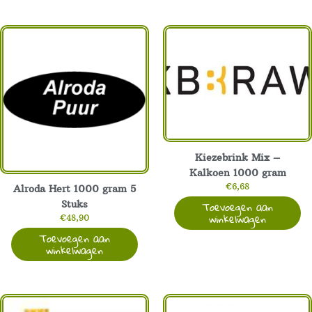
Super
Oil
375
ml
aantal
Kiezebrink Mix –
Kalkoen 1000 gram
€
6,68
Alroda Hert 1000 gram 5
Toevoegen aan
Stuks
winkelwagen
€
48,90
Toevoegen aan
winkelwagen