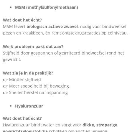
MSM (methylsulfonylmethaan)
Wat doet het écht?
MSM levert
biologisch actieve zwavel
, nodig voor bindweefsel,
pezen en kraakbeen, én remt ontstekingsreacties op celniveau.
Welk probleem pakt dat aan?
Stijfheid door gespannen of geïrriteerd bindweefsel rond het
gewricht.
Wat zie je in de praktijk?
👉 Minder stijfheid
👉 Meer soepelheid bij beweging
👉 Sneller herstel na inspanning
Hyaluronzuur
Wat doet het écht?
Hyaluronzuur bindt water en zorgt voor
dikke, stroperige
gewrichtsvloeistof
die schokken opvangt en wrijving