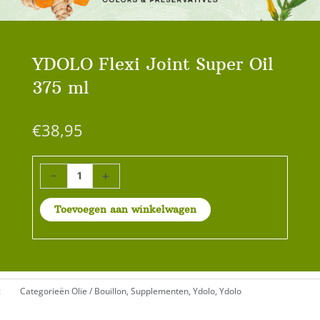
YDOLO Flexi Joint Super Oil
375 ml
€
38,95
YDOLO
-
+
Flexi
Joint
Toevoegen aan winkelwagen
Super
Oil
375
ml
aantal
:
Categorieën
Olie / Bouillon
,
Supplementen
,
Ydolo
,
Ydolo