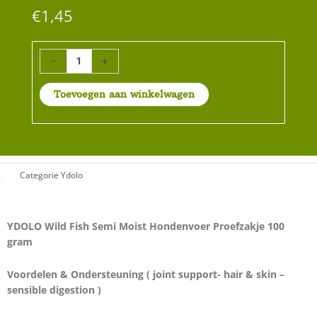
€
1,45
YDOLO
-
+
Wild
Fish
Toevoegen aan winkelwagen
Semi
Moist
Hondenvoer
Proefzakje
100
gram
:
Categorie
Ydolo
aantal
YDOLO Wild Fish Semi Moist Hondenvoer Proefzakje 100
gram
Voordelen & Ondersteuning ( joint support- hair & skin –
sensible digestion )