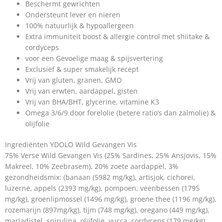
Beschermt gewrichten
Ondersteunt lever en nieren
100% natuurlijk & hypoallergeen
Extra immuniteit boost & allergie control met shiitake &
cordyceps
voor een Gevoelige maag & spijsvertering
Exclusief & super smakelijk recept
Vrij van gluten, granen, GMO
Vrij van erwten, aardappel, gisten
Vrij van BHA/BHT, glycerine, vitamine K3
Omega 3/6/9 door forelolie (betere ratio’s dan zalmolie) &
olijfolie
Ingrediënten YDOLO Wild Gevangen Vis
75% Verse Wild Gevangen Vis (25% Sardines, 25% Ansjovis, 15%
Makreel, 10% Zeebrasem), 20% zoete aardappel, 3%
gezondheidsmix: (banaan (5982 mg/kg), artisjok, cichorei,
luzerne, appels (2393 mg/kg), pompoen, veenbessen (1795
mg/kg), groenlipmossel (1496 mg/kg), groene thee (1196 mg/kg),
rozemarijn (897mg/kg), tijm (748 mg/kg), oregano (449 mg/kg),
mariadistel, spirulina, olijfolie, yucca, cordyceps (179 mg/kg),