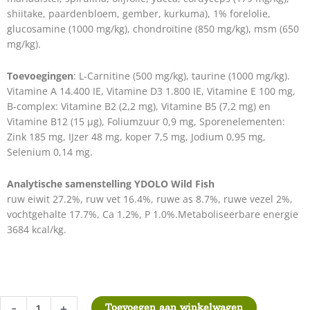
shiitake, paardenbloem, gember, kurkuma), 1% forelolie,
glucosamine (1000 mg/kg), chondroïtine (850 mg/kg), msm (650
mg/kg).
Toevoegingen
: L-Carnitine (500 mg/kg), taurine (1000 mg/kg).
Vitamine A 14.400 IE, Vitamine D3 1.800 IE, Vitamine E 100 mg,
B-complex: Vitamine B2 (2,2 mg), Vitamine B5 (7,2 mg) en
Vitamine B12 (15 µg), Foliumzuur 0,9 mg, Sporenelementen:
Zink 185 mg, IJzer 48 mg, koper 7,5 mg, Jodium 0,95 mg,
Selenium 0,14 mg.
Analytische samenstelling YDOLO Wild Fish
ruw eiwit 27.2%, ruw vet 16.4%, ruwe as 8.7%, ruwe vezel 2%,
vochtgehalte 17.7%, Ca 1.2%, P 1.0%.Metaboliseerbare energie
3684 kcal/kg.
YDOLO
-
+
Toevoegen aan winkelwagen