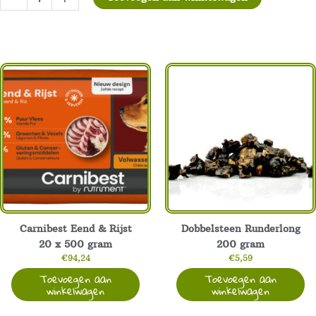
Wild
Fish
Semi
Moist
Hondenvoer
Proefzakje
100
gram
aantal
Carnibest Eend & Rijst
Dobbelsteen Runderlong
20 x 500 gram
200 gram
€
94,24
€
5,59
Toevoegen aan
Toevoegen aan
winkelwagen
winkelwagen