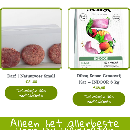
Dibaq Sense Graanvrij
Darf | Natuurvoer Small
€
21,66
Kat – INDOOR 6 kg
€
68,95
Toevoegen aan
winkelwagen
Toevoegen aan
winkelwagen
Alleen het allerbeste
voor uw viervoeter