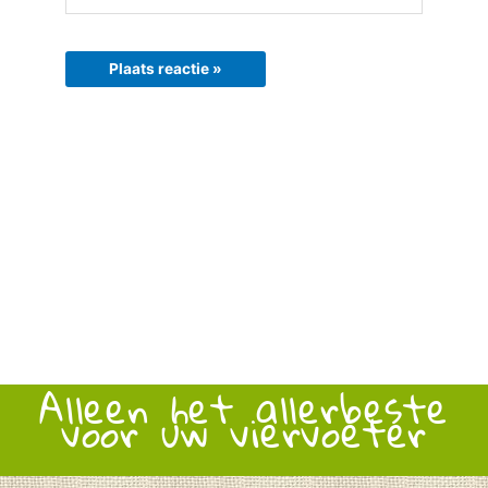
Alleen het allerbeste
voor uw viervoeter