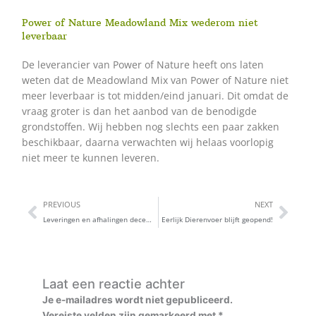
Power of Nature Meadowland Mix wederom niet
leverbaar
De leverancier van Power of Nature heeft ons laten
weten dat de Meadowland Mix van Power of Nature niet
meer leverbaar is tot midden/eind januari. Dit omdat de
vraag groter is dan het aanbod van de benodigde
grondstoffen. Wij hebben nog slechts een paar zakken
beschikbaar, daarna verwachten wij helaas voorlopig
niet meer te kunnen leveren.
Vorige
Vol
PREVIOUS
NEXT
Leveringen en afhalingen december 2020
Eerlijk Dierenvoer blijft geopend!
Laat een reactie achter
Je e-mailadres wordt niet gepubliceerd.
Vereiste velden zijn gemarkeerd met
*