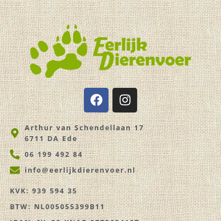
F
I
a
n
c
s
Arthur van Schendellaan 17
e
t
6711 DA Ede
b
a
o
g
06 199 492 84
o
r
info@eerlijkdierenvoer.nl
k
a
m
KVK: 939 594 35
BTW: NL005055399B11