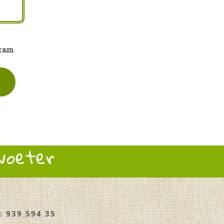
gram
rvoeter
: 939 594 35