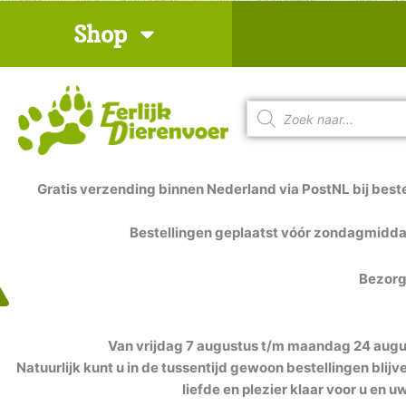
Ga
Shop
naar
de
inhoud
Producten
zoeken
Gratis verzending binnen Nederland via PostNL bij beste
Bestellingen geplaatst vóór zondagmidd
Bezorg
Van vrijdag 7 augustus t/m maandag 24 august
Natuurlijk kunt u in de tussentijd gewoon bestellingen blij
liefde en plezier klaar voor u en