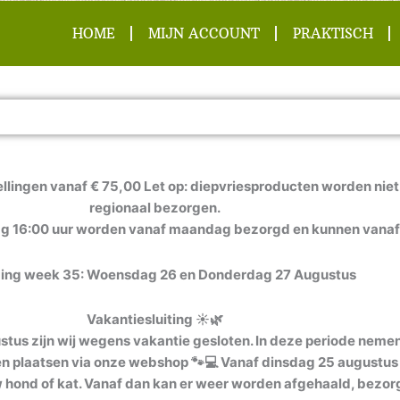
HOME
MIJN ACCOUNT
PRAKTISCH
llingen vanaf € 75,00 Let op: diepvriesproducten worden niet 
regionaal bezorgen.
ag 16:00 uur worden vanaf maandag bezorgd en kunnen vanaf
ing week 35: Woensdag 26 en Donderdag 27 Augustus
Vakantiesluiting ☀️🌿
us zijn wij wegens vakantie gesloten. In deze periode nemen w
ven plaatsen via onze webshop 🐾💻 Vanaf dinsdag 25 augustus 
 uw hond of kat. Vanaf dan kan er weer worden afgehaald, bezor