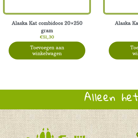
Alaska Kat combidoos 20×250
Alaska K
gram
€
51,30
Toevoegen aan
Toe
winkelwagen
wi
Alleen he