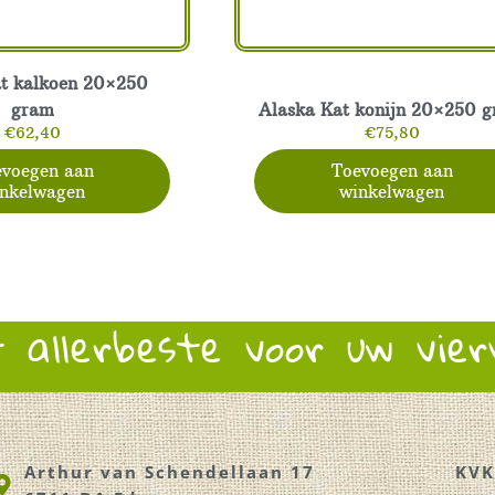
at kalkoen 20×250
gram
Alaska Kat konijn 20×250 
€
62,40
€
75,80
voegen aan
Toevoegen aan
nkelwagen
winkelwagen
t allerbeste voor uw vie
Arthur van Schendellaan 17
KVK