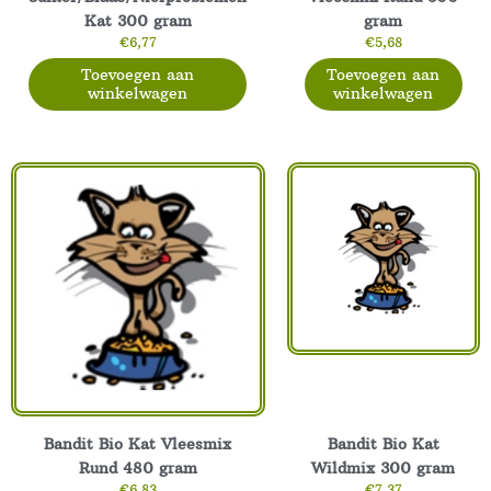
Kat 300 gram
gram
€
6,77
€
5,68
Toevoegen aan
Toevoegen aan
winkelwagen
winkelwagen
Bandit Bio Kat Vleesmix
Bandit Bio Kat
Rund 480 gram
Wildmix 300 gram
€
6,83
€
7,37