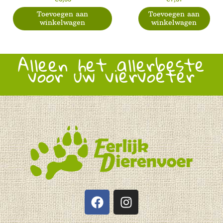
Toevoegen aan
Toevoegen aan
winkelwagen
winkelwagen
Alleen het allerbeste
voor uw viervoeter
F
I
a
n
c
s