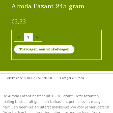
Alroda Fazant 245 gram
€
3,33
Alroda
-
+
Fazant
245
Toevoegen aan winkelwagen
gram
aantal
:
Artikelcode
ALRODA.FAZANT.001
Categorie
Alroda
De Alroda Fazant bestaat uit 100% Fazant. Deze fazanten
maling bestaat uit gemalen karkassen, poten, lever, maag en
hart. Een heerlijke en uiterst makkelijke kvv voor je viervoeters!
Deze kvv kan hagel bevatten, uiteraard zonder lood. Dus niet