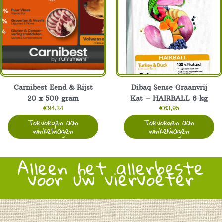
Carnibest Eend & Rijst
Dibaq Sense Graanvrij
20 x 500 gram
Kat – HAIRBALL 6 kg
€
94,24
€
63,95
Toevoegen aan
Toevoegen aan
winkelwagen
winkelwagen
Alleen het allerbeste
voor uw viervoeter