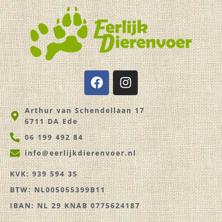
F
I
a
n
c
s
Arthur van Schendellaan 17
e
t
6711 DA Ede
b
a
o
g
06 199 492 84
o
r
info@eerlijkdierenvoer.nl
k
a
m
KVK: 939 594 35
BTW: NL005055399B11
IBAN: NL 29 KNAB 0775624187