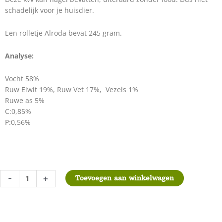
schadelijk voor je huisdier.
Een rolletje Alroda bevat 245 gram.
Analyse:
Vocht 58%
Ruw Eiwit 19%, Ruw Vet 17%, Vezels 1%
Ruwe as 5%
C:0,85%
P:0,56%
Alroda
-
+
Toevoegen aan winkelwagen
Fazant
245
gram
aantal