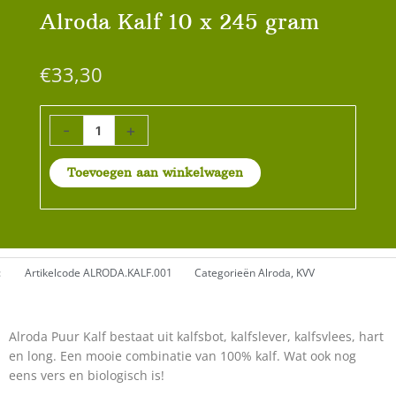
Alroda Kalf 10 x 245 gram
€
33,30
Alroda
-
+
Kalf
10
Toevoegen aan winkelwagen
x
245
gram
aantal
:
Artikelcode
ALRODA.KALF.001
Categorieën
Alroda
,
KVV
Alroda Puur Kalf bestaat uit kalfsbot, kalfslever, kalfsvlees, hart
en long. Een mooie combinatie van 100% kalf. Wat ook nog
eens vers en biologisch is!