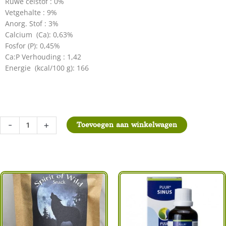
Ruwe celstof : 0%
Vetgehalte : 9%
Anorg. Stof : 3%
Calcium (Ca): 0,63%
Fosfor (P): 0,45%
Ca:P Verhouding : 1,42
Energie (kcal/100 g): 166
Alroda
-
+
Toevoegen aan winkelwagen
Kalf
10
x
245
gram
aantal