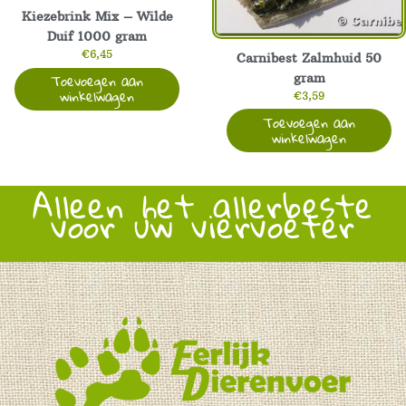
Kiezebrink Mix – Wilde
Duif 1000 gram
€
6,45
Carnibest Zalmhuid 50
Toevoegen aan
gram
winkelwagen
€
3,59
Toevoegen aan
winkelwagen
Alleen het allerbeste
voor uw viervoeter