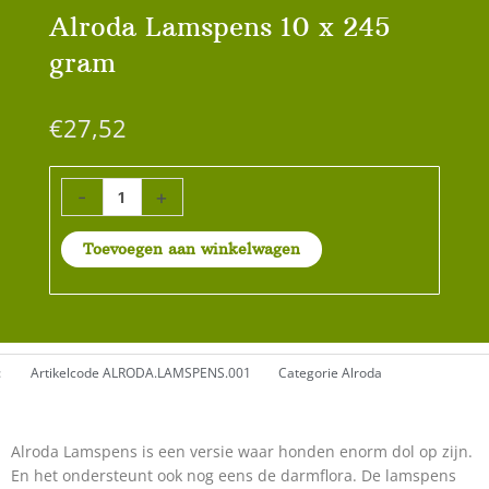
Alroda Lamspens 10 x 245
gram
€
27,52
Alroda
-
+
Lamspens
10
Toevoegen aan winkelwagen
x
245
gram
aantal
:
Artikelcode
ALRODA.LAMSPENS.001
Categorie
Alroda
Alroda Lamspens is een versie waar honden enorm dol op zijn.
En het ondersteunt ook nog eens de darmflora. De lamspens