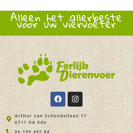
Alleen het allerbeste
voor uw viervoeter
F
I
a
n
c
s
Arthur van Schendellaan 17
e
t
6711 DA Ede
b
a
o
g
06 199 492 84