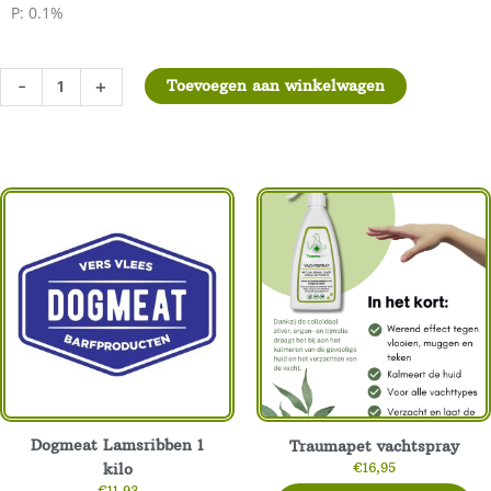
P: 0.1%
Alroda
-
+
Toevoegen aan winkelwagen
Lamspens
10
x
245
gram
aantal
Dogmeat Lamsribben 1
Traumapet vachtspray
€
16,95
kilo
€
11,93