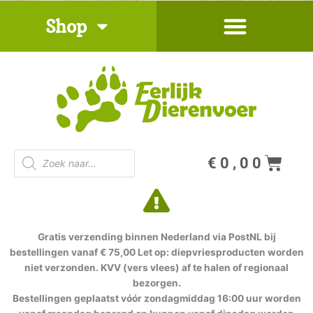
Ga
Shop
naar
de
inhoud
Producten
Win
€
0,00
zoeken
Gratis verzending binnen Nederland via PostNL bij
bestellingen vanaf € 75,00 Let op: diepvriesproducten worden
niet verzonden. KVV (vers vlees) af te halen of regionaal
bezorgen.
Bestellingen geplaatst vóór zondagmiddag 16:00 uur worden