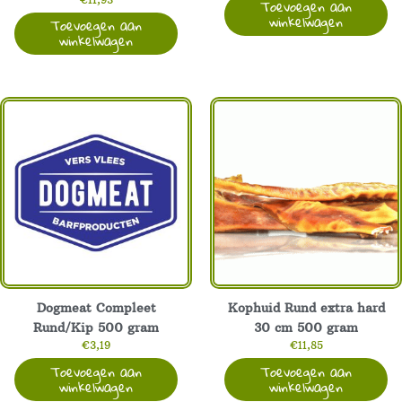
Toevoegen aan
winkelwagen
Toevoegen aan
winkelwagen
Dogmeat Compleet
Kophuid Rund extra hard
Rund/Kip 500 gram
30 cm 500 gram
€
3,19
€
11,85
Toevoegen aan
Toevoegen aan
winkelwagen
winkelwagen