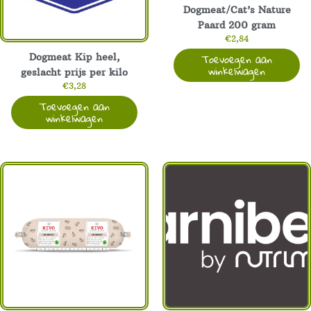
Dogmeat/Cat’s Nature
Paard 200 gram
€
2,84
Toevoegen aan
Dogmeat Kip heel,
winkelwagen
geslacht prijs per kilo
€
3,28
Toevoegen aan
winkelwagen