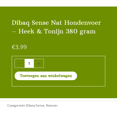
Dibaq Sense Nat Hondenvoer
– Heek & Tonijn 380 gram
€
3,99
Dibaq
-
+
Sense
Nat
Toevoegen aan winkelwagen
Hondenvoer
–
Heek
&
Tonijn
380
:
Categorieën
Dibaq Sense
,
Natvoer
gram
aantal