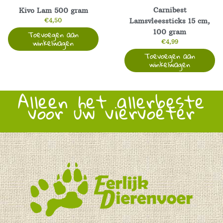
Carnibest
Kivo Lam 500 gram
€
4,50
Lamsvleessticks 15 cm,
Toevoegen aan
100 gram
winkelwagen
€
4,99
Toevoegen aan
winkelwagen
Alleen het allerbeste
voor uw viervoeter