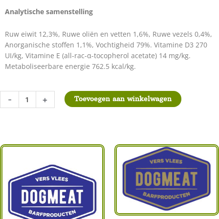
Analytische samenstelling
Ruw eiwit 12,3%, Ruwe oliën en vetten 1,6%, Ruwe vezels 0,4%,
Anorganische stoffen 1,1%, Vochtigheid 79%. Vitamine D3 270
UI/kg, Vitamine E (all-rac-α-tocopherol acetate) 14 mg/kg.
Metaboliseerbare energie 762.5 kcal/kg.
Dibaq
-
+
Toevoegen aan winkelwagen
Sense
Nat
Hondenvoer
–
Heek
&
Tonijn
380
gram
aantal