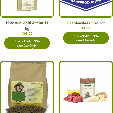
Hubertus Gold Junior 14
Paardenvlees met bot
€
6,12
kg
€
63,50
Toevoegen aan
winkelwagen
Toevoegen aan
winkelwagen