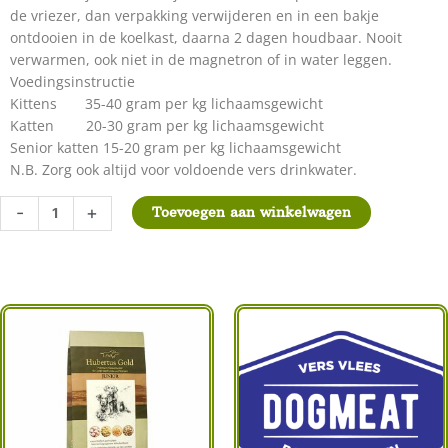
de vriezer, dan verpakking verwijderen en in een bakje
ontdooien in de koelkast, daarna 2 dagen houdbaar. Nooit
verwarmen, ook niet in de magnetron of in water leggen.
Voedingsinstructie
Kittens 35-40 gram per kg lichaamsgewicht
Katten 20-30 gram per kg lichaamsgewicht
Senior katten 15-20 gram per kg lichaamsgewicht
N.B. Zorg ook altijd voor voldoende vers drinkwater.
Dogmeat
-
+
Toevoegen aan winkelwagen
BeefMix
Vis
Kitten/Kat
500
gram
aantal