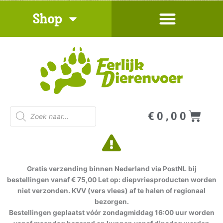
Ga
Shop
naar
de
inhoud
Producten
Win
€
0,00
zoeken
Gratis verzending binnen Nederland via PostNL bij
bestellingen vanaf € 75,00 Let op: diepvriesproducten worden
niet verzonden. KVV (vers vlees) af te halen of regionaal
bezorgen.
Bestellingen geplaatst vóór zondagmiddag 16:00 uur worden