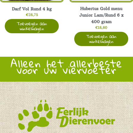
Hubertus Gold menu
Darf Vol Rund 4 kg
€
28,75
Junior Lam/Rund 6 x
Toevoegen aan
400 gram
winkelwagen
€
18,60
Toevoegen aan
winkelwagen
Alleen het allerbeste
voor uw viervoeter