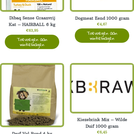
Dibaq Sense Graanvrij
Dogmeat Eend 1000 gram
€
4,67
Kat – HAIRBALL 6 kg
€
63,95
Toevoegen aan
winkelwagen
Toevoegen aan
winkelwagen
Kiezebrink Mix – Wilde
Duif 1000 gram
€
6,45
Darf Vol Rund 4 kg