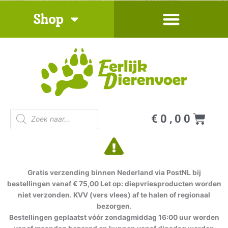
Ga
Shop
naar
de
inhoud
Producten
Win
€
0,00
zoeken
Gratis verzending binnen Nederland via PostNL bij
bestellingen vanaf € 75,00 Let op: diepvriesproducten worden
niet verzonden. KVV (vers vlees) af te halen of regionaal
bezorgen.
Bestellingen geplaatst vóór zondagmiddag 16:00 uur worden