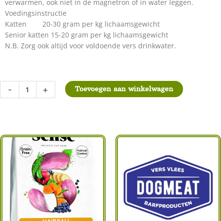
verwarmen, ook niet in de magnetron of in water leggen.
Voedingsinstructie
Katten 20-30 gram per kg lichaamsgewicht
Senior katten 15-20 gram per kg lichaamsgewicht
N.B. Zorg ook altijd voor voldoende vers drinkwater.
Dogmeat/Cat's
-
+
Toevoegen aan winkelwagen
Nature
gemalen
Runderhart
500
gram
aantal