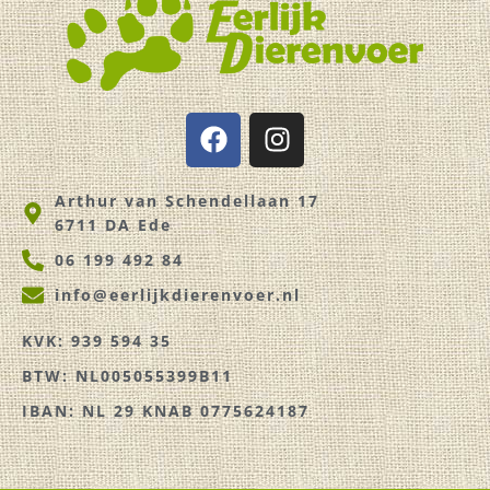
F
I
a
n
c
s
Arthur van Schendellaan 17
e
t
6711 DA Ede
b
a
o
g
06 199 492 84
o
r
info@eerlijkdierenvoer.nl
k
a
m
KVK: 939 594 35
BTW: NL005055399B11
IBAN: NL 29 KNAB 0775624187