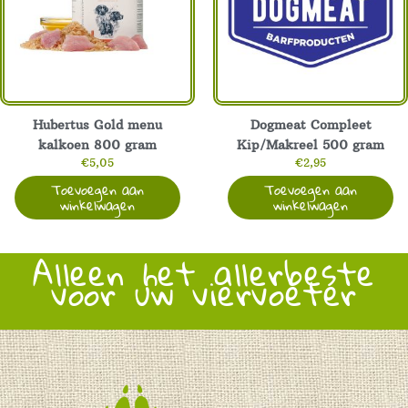
Hubertus Gold menu
Dogmeat Compleet
kalkoen 800 gram
Kip/Makreel 500 gram
€
5,05
€
2,95
Toevoegen aan
Toevoegen aan
winkelwagen
winkelwagen
Alleen het allerbeste
voor uw viervoeter