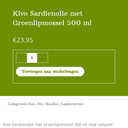
Kivo Sardienolie met
Groenlipmossel 500 ml
€
23,95
Kivo
-
+
Sardienolie
met
Toevoegen aan winkelwagen
Groenlipmossel
500
ml
aantal
:
Categorieën
Kivo
,
Olie / Bouillon
,
Supplementen
Kivo Sardienolie met Groenlipmossel 500 ml voor soepele