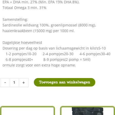
EPA + DHA min. 27% (Min. EPA 19% DHA 8%).
Totaal Omega 3 min. 31%
Samenstelling:
Sardineolie wildvang 100%, groenlipmossel (8000 mg),
haaienkraakbeen (15000 mg) per 1000 ml.
Dagelijkse hoeveelheid
Dosering per dag op basis van lichaamsgewicht in kilo’s5-10
1-2 pompjes10-20 2-4 pompjes20-30 4-6 pompjes30-40
6-8 pompjes40+ 8-9 pompjes(2 pomp = 5ml)
ormule zorgt voor een extra hoge opname.
Kivo
-
+
Toevoegen aan winkelwagen
Sardienolie
met
Groenlipmossel
500
ml
aantal