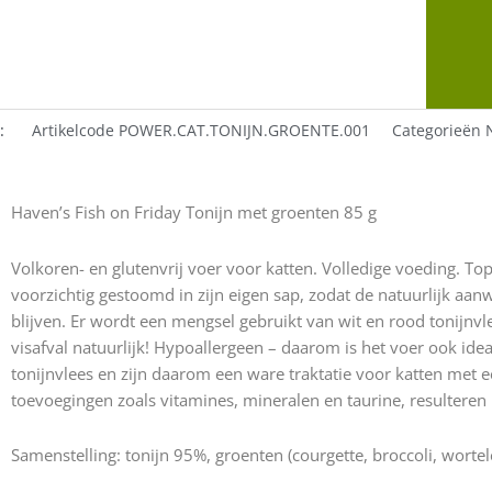
:
Artikelcode
POWER.CAT.TONIJN.GROENTE.001
Categorieën
Haven’s Fish on Friday Tonijn met groenten 85 g
Volkoren- en glutenvrij voer voor katten. Volledige voeding. T
voorzichtig gestoomd in zijn eigen sap, zodat de natuurlijk aa
blijven. Er wordt een mengsel gebruikt van wit en rood tonijnv
visafval natuurlijk! Hypoallergeen – daarom is het voer ook idea
tonijnvlees en zijn daarom een ​​ware traktatie voor katten met 
toevoegingen zoals vitamines, mineralen en taurine, resulteren
Samenstelling: tonijn 95%, groenten (courgette, broccoli, wortel