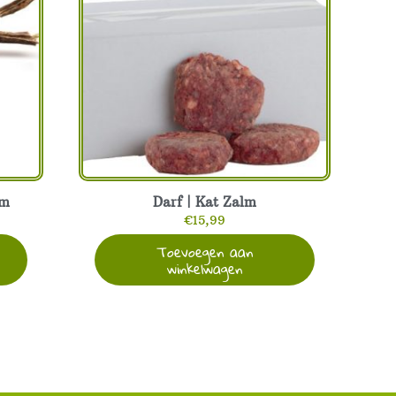
am
Darf | Kat Zalm
€
15,99
Toevoegen aan
winkelwagen