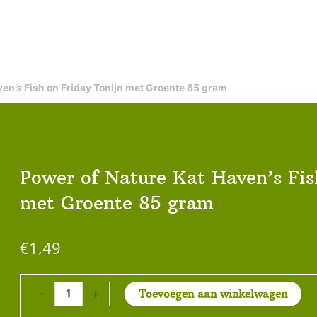
ven’s Fish on Friday Tonijn met Groente 85 gram
Power of Nature Kat Haven’s Fis
met Groente 85 gram
€
1,49
Power
-
+
Toevoegen aan winkelwagen
of
Nature