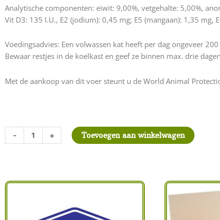
Analytische componenten: eiwit: 9,00%, vetgehalte: 5,00%, anor
Vit D3: 135 I.U., E2 (jodium): 0,45 mg; E5 (mangaan): 1,35 mg
Voedingsadvies: Een volwassen kat heeft per dag ongeveer 200 g 
Bewaar restjes in de koelkast en geef ze binnen max. drie dagen
Met de aankoop van dit voer steunt u de World Animal Protecti
Power
-
+
Toevoegen aan winkelwagen
of
Nature
Kat
Haven's
Fish
on
Friday