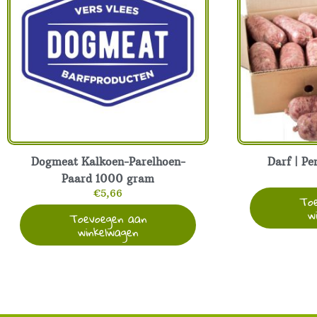
Tonijn
met
Groente
85
gram
aantal
Dogmeat Kalkoen-Parelhoen-
Darf | Pe
Paard 1000 gram
€
5,66
To
w
Toevoegen aan
winkelwagen