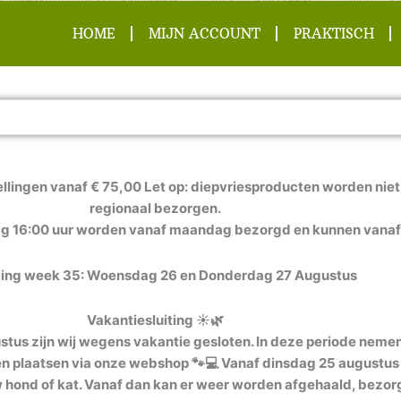
HOME
MIJN ACCOUNT
PRAKTISCH
llingen vanaf € 75,00 Let op: diepvriesproducten worden niet 
regionaal bezorgen.
ag 16:00 uur worden vanaf maandag bezorgd en kunnen vanaf
ing week 35: Woensdag 26 en Donderdag 27 Augustus
Vakantiesluiting ☀️🌿
us zijn wij wegens vakantie gesloten. In deze periode nemen w
ven plaatsen via onze webshop 🐾💻 Vanaf dinsdag 25 augustus 
 uw hond of kat. Vanaf dan kan er weer worden afgehaald, bezor