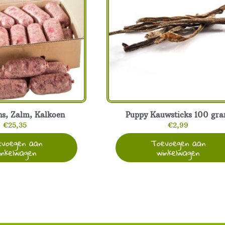
ns, Zalm, Kalkoen
Puppy Kauwsticks 100 gr
€
25,35
€
2,99
evoegen aan
Toevoegen aan
inkelwagen
winkelwagen