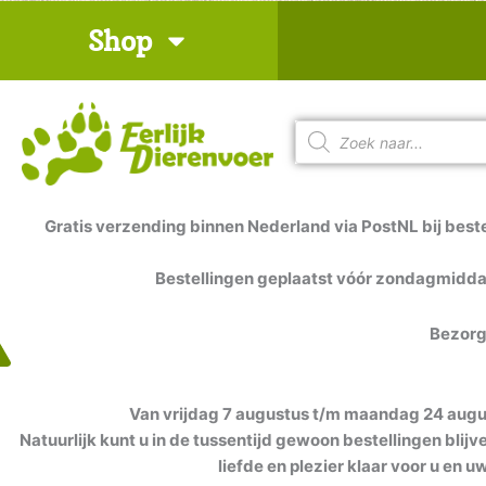
Ga
Shop
naar
de
inhoud
Producten
zoeken
Gratis verzending binnen Nederland via PostNL bij beste
Bestellingen geplaatst vóór zondagmidd
Bezorg
Van vrijdag 7 augustus t/m maandag 24 august
Natuurlijk kunt u in de tussentijd gewoon bestellingen blij
liefde en plezier klaar voor u en