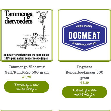
Eend
graanvrij
150
gram
aantal
Tammenga Vleesmix
Dogmeat
Geit/Rund/Kip 500 gram
Runderboekmaag 500
€
3,28
gram
€
3,39
Toevoegen aan
winkelwagen
Toevoegen aan
winkelwagen