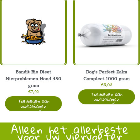
Bandit Bio Dieet
Dog’s Perfect Zalm
Nierproblemen Hond 480
Compleet 1000 gram
€
5,03
gram
€
7,92
Toevoegen aan
winkelwagen
Toevoegen aan
winkelwagen
Alleen het allerbeste
voor uw viervoeter