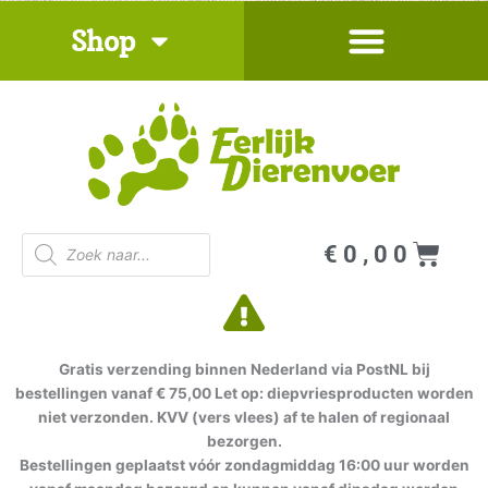
Ga
Shop
naar
de
inhoud
Producten
Win
€
0,00
zoeken
Gratis verzending binnen Nederland via PostNL bij
bestellingen vanaf € 75,00 Let op: diepvriesproducten worden
niet verzonden. KVV (vers vlees) af te halen of regionaal
bezorgen.
Bestellingen geplaatst vóór zondagmiddag 16:00 uur worden