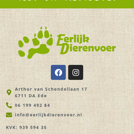
F
I
a
n
c
s
Arthur van Schendellaan 17
e
t
6711 DA Ede
b
a
o
g
06 199 492 84
o
r
info@eerlijkdierenvoer.nl
k
a
m
KVK: 939 594 35